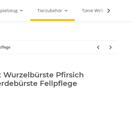
Spielzeug
Tierzubehör
Tonie Welt
Schul
pflege
 Wurzelbürste Pfirsich
rdebürste Fellpflege