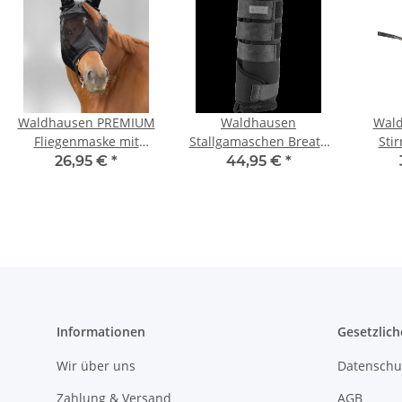
Waldhausen PREMIUM
Waldhausen
Wald
Fliegenmaske mit
Stallgamaschen Breath
Sti
Ohrenschutz Schwarz
schwarz M
schwa
26,95 €
*
44,95 €
*
VB
atmungsaktiv Pferd
Bandagen Set
Informationen
Gesetzlich
Wir über uns
Datenschu
Zahlung & Versand
AGB