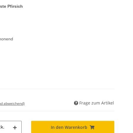
te Pfirsich
honend
Frage zum Artikel
nd abweichend)
k.
In den Warenkorb