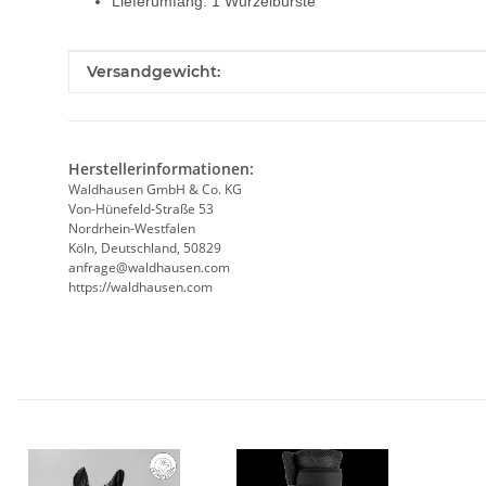
Lieferumfang: 1 Wurzelbürste
Produkteigenschaft
Wert
Versandgewicht:
Herstellerinformationen:
Waldhausen GmbH & Co. KG
Von-Hünefeld-Straße 53
Nordrhein-Westfalen
Köln, Deutschland, 50829
anfrage@waldhausen.com
https://waldhausen.com