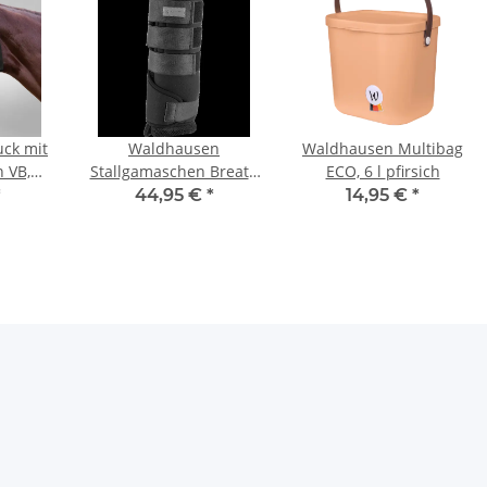
uck mit
Waldhausen
Waldhausen Multibag
 VB,
Stallgamaschen Breath
ECO, 6 l pfirsich
schwarz L atmungsaktiv
*
44,95 €
*
14,95 €
*
Pferd Bandagen Set