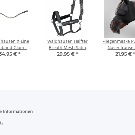
hausen X-Line
Waldhausen Halfter
Fliegenmaske P
rnband Glam –
Breath Mesh Satin
Nasenfransen
rz/pfirsich (WB)
verstellbar
schwarz
34,95 €
*
29,95 €
*
21,95 €
Pferdehalfter
komfortabel
e Informationen
tz