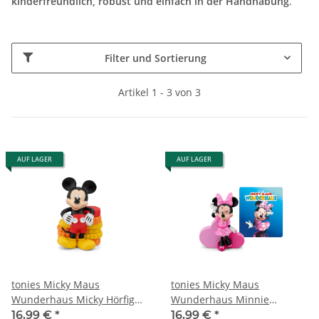
kinderfreundlich, robust und einfach in der Handhabung
.
Filter und Sortierung
Artikel 1 - 3 von 3
AUF LAGER
AUF LAGER
tonies Micky Maus
tonies Micky Maus
Wunderhaus Micky Hörfigur
Wunderhaus Minnie
Tonie Disney Junior
Hörfigur Tonie Disney Junior
16,99 €
*
16,99 €
*