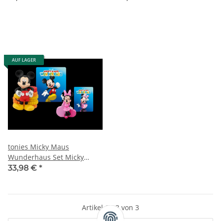
AUF LAGER
tonies Micky Maus
Wunderhaus Set Micky
Minnie Disney Junior
33,98 €
*
Hörfiguren
Artikel 1 - 3 von 3