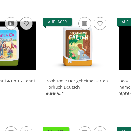
AUF LAGER
AUF 
nni & Co 1 - Conni
Book Tonie Der geheime Garten
Book 
Hörbuch Deutsch
namen
9,99 €
*
9,99