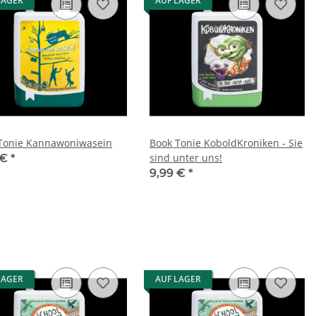
LAGER
AUF LAGER
Tonie Kannawoniwasein
Book Tonie KoboldKroniken - Sie
sind unter uns!
 €
*
9,99 €
*
LAGER
AUF LAGER