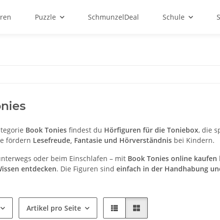
ren
Puzzle
SchmunzelDeal
Schule
nies
ategorie
Book Tonies
findest du
Hörfiguren für die Toniebox
, die s
Sie fördern
Lesefreude, Fantasie und Hörverständnis
bei Kindern.
nterwegs oder beim Einschlafen – mit
Book Tonies online kaufen
Wissen entdecken
. Die Figuren sind
einfach in der Handhabung und
Artikel pro Seite