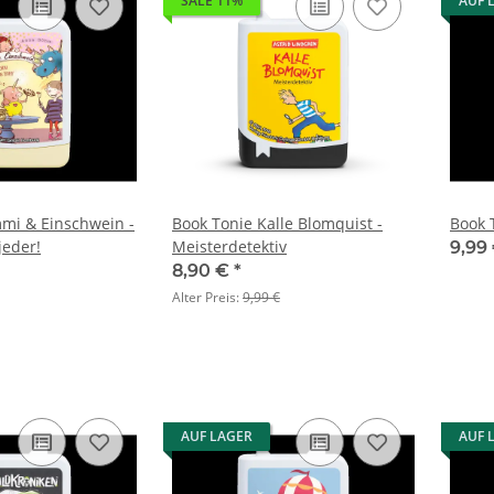
SALE 11%
AUF 
mi & Einschwein -
Book Tonie Kalle Blomquist -
Book 
jeder!
Meisterdetektiv
9,99
8,90 €
*
Alter Preis:
9,99 €
AUF LAGER
AUF 