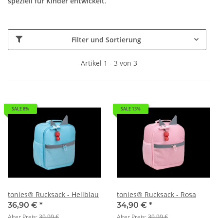
speziell für Kinder entwickelt
.
Filter und Sortierung
Artikel 1 - 3 von 3
SALE 8%
SALE 13%
tonies® Rucksack - Hellblau
tonies® Rucksack - Rosa
36,90 €
*
34,90 €
*
Alter Preis:
39,99 €
Alter Preis:
39,99 €