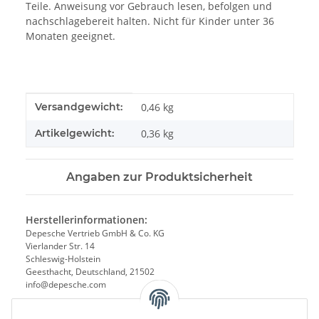
Teile. Anweisung vor Gebrauch lesen, befolgen und
nachschlagebereit halten. Nicht für Kinder unter 36
Monaten geeignet.
Produkteigenschaft
Wert
Versandgewicht:
0,46 kg
Artikelgewicht:
0,36
kg
Angaben zur Produktsicherheit
Herstellerinformationen:
Depesche Vertrieb GmbH & Co. KG
Vierlander Str. 14
Schleswig-Holstein
Geesthacht, Deutschland, 21502
info@depesche.com