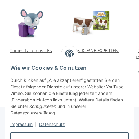
Tonies Lalalinos - Es
Tonies KLE!NE EXPERTEN
groovt in Bumbaloo
– KLE!NE EXPERTEN
klit
muhen mit Kühen
Leg
14,90 €
*
14,90 €
*
Wie wir Cookies & Co nutzen
Alter Preis:
16,99 €
Alter Preis:
16,99 €
Durch Klicken auf „Alle akzeptieren“ gestatten Sie den
Einsatz folgender Dienste auf unserer Website: YouTube,
Vimeo. Sie können die Einstellung jederzeit ändern
(Fingerabdruck-Icon links unten). Weitere Details finden
Sie unter
Konfigurieren
und in unserer
Datenschutzerklärung
.
Impressum
|
Datenschutz
Informationen