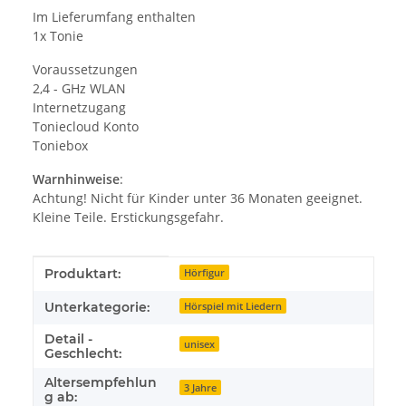
Im Lieferumfang enthalten
1x Tonie
Voraussetzungen
2,4 - GHz WLAN
Internetzugang
Toniecloud Konto
Toniebox
Warnhinweise
:
Achtung! Nicht für Kinder unter 36 Monaten geeignet.
Kleine Teile. Erstickungsgefahr.
Produkteigenschaft
Wert
Produktart:
Hörfigur
Unterkategorie:
Hörspiel mit Liedern
Detail -
unisex
Geschlecht:
Altersempfehlun
3 Jahre
g ab: