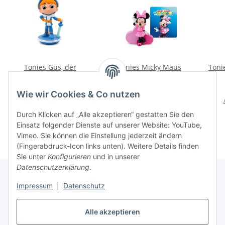
Tonies Gus, der
tonies Micky Maus
Toni
klitzekleine Ritter - Die
Wunderhaus Minnie
Legende von Gus und
Hörfigur Tonie Disney
14,90 €
*
16,99 €
*
Wie wir Cookies & Co nutzen
drei weitere
Junior
Alter Preis:
16,99 €
Geschichten
Durch Klicken auf „Alle akzeptieren“ gestatten Sie den
Einsatz folgender Dienste auf unserer Website: YouTube,
Vimeo. Sie können die Einstellung jederzeit ändern
(Fingerabdruck-Icon links unten). Weitere Details finden
Sie unter
Konfigurieren
und in unserer
Datenschutzerklärung
.
Impressum
|
Datenschutz
Informationen
Alle akzeptieren
Gesetzliche Informationen