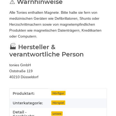
⚠️ Warnhinweise
Alle Tonies enthalten Magnete. Bitte halte sie fern von
medizinischen Geräten wie Defibrillatoren, Shunts oder
Herzschrittmachern sowie von magnetempfindlichen
Produkten wie magnetischen Datenträgern, Kreditkarten
oder Computern.
🏭 Hersteller &
verantwortliche Person
tonies GmbH
Oststraße 119
40210 Düsseldorf
Produkteigenschaft
Wert
Produktart:
Hörfigur
Unterkategorie:
Hörspiel
Detail -
unisex