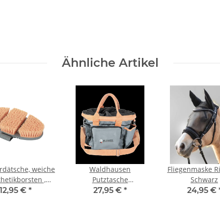
Ähnliche Artikel
ardätsche, weiche
Waldhausen
Fliegenmaske R
hetikborsten ,
Putztasche
Schwarz
rbe pfirsisch
chromgrau/pfirsich
12,95 €
*
27,95 €
*
24,95 €