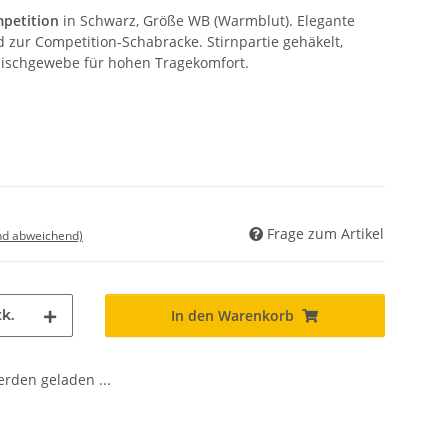
petition
in Schwarz, Größe WB (Warmblut). Elegante
 zur Competition-Schabracke. Stirnpartie gehäkelt,
ischgewebe für hohen Tragekomfort.
Frage zum Artikel
nd abweichend)
k.
In den Warenkorb
den geladen ...