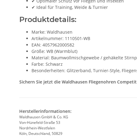
✔ Optimaler Schutz vor Fliegen und Insekten
✔ Ideal für Training, Weide & Turnier
Produktdetails:
Marke: Waldhausen
Artikelnummer: 1110501-WB
EAN: 4057962000582
Größe: WB (Warmblut)
Material: Baumwollmischgewebe / gehäkelte Stirnp
Farbe: Schwarz
Besonderheiten: Glitzerband, Turnier-Style, Fliege
Sichern Sie jetzt die Waldhausen Fliegenohren Competit
Herstellerinformationen:
Waldhausen GmbH & Co. KG
Von-Hünefeld-Straße 53
Nordrhein-Westfalen
Köln, Deutschland, 50829