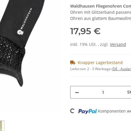
Waldhausen Fliegenohren Com
Ohren mit Glitzerband passend
Ohren aus glattem Baumwollm
17,95 €
inkl. 19% USt. , zzgl.
Versand
Knapper Lagerbestand
Lieferzeit:
2 - 3 Werktage
(DE - Ausla
St
Loading...
Komponenten wer