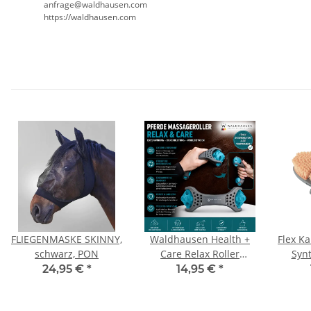
anfrage@waldhausen.com
https://waldhausen.com
FLIEGENMASKE SKINNY,
Waldhausen Health +
Flex K
schwarz, PON
Care Relax Roller
Synt
Pferde Massage Roller
Fa
24,95 €
*
14,95 €
*
Muskelmassage