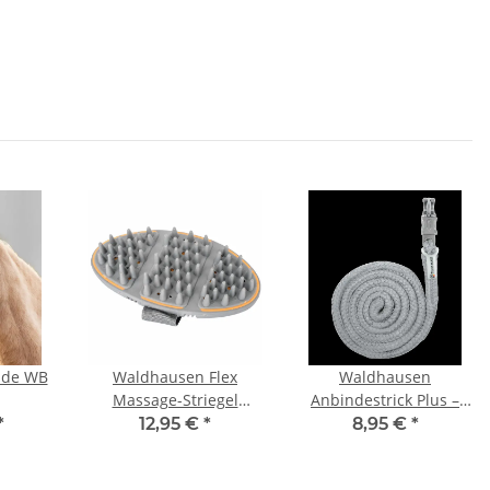
ide WB
Waldhausen Flex
Waldhausen
Massage-Striegel
Anbindestrick Plus –
Pfirsich Pferdestriegel
Panikhaken Chromgrau
*
12,95 €
*
8,95 €
*
Massageeffekt