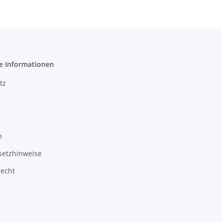
e Informationen
tz
m
setzhinweise
recht