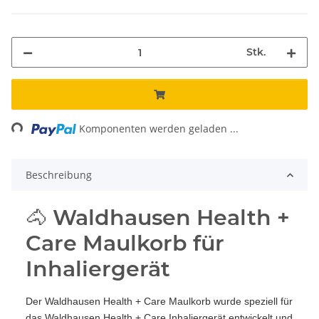
Stk.
Loading...
Komponenten werden geladen ...
Beschreibung
🐴 Waldhausen Health +
Care Maulkorb für
Inhaliergerät
Der Waldhausen Health + Care Maulkorb wurde speziell für
das Waldhausen Health + Care Inhaliergerät entwickelt und