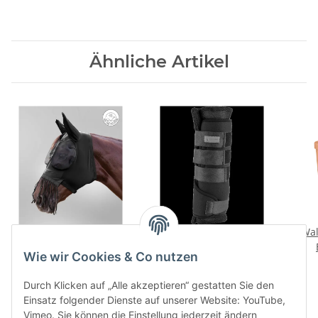
Ähnliche Artikel
Fliegenmaske Puck mit
Waldhausen
Wal
Nasenfransen VB,
Stallgamaschen Breath
Wie wir Cookies & Co nutzen
schwarz
schwarz L atmungsaktiv
21,95 €
*
44,95 €
*
Pferd Bandagen Set
Durch Klicken auf „Alle akzeptieren“ gestatten Sie den
Einsatz folgender Dienste auf unserer Website: YouTube,
Vimeo. Sie können die Einstellung jederzeit ändern