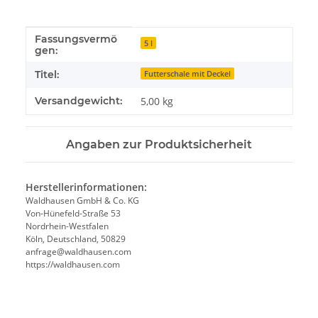
Fassungsvermö
Produkteigenschaft
Wert
5 l
gen:
Titel:
Futterschale mit Deckel
Versandgewicht:
5,00 kg
Angaben zur Produktsicherheit
Herstellerinformationen:
Waldhausen GmbH & Co. KG
Von-Hünefeld-Straße 53
Nordrhein-Westfalen
Köln, Deutschland, 50829
anfrage@waldhausen.com
https://waldhausen.com