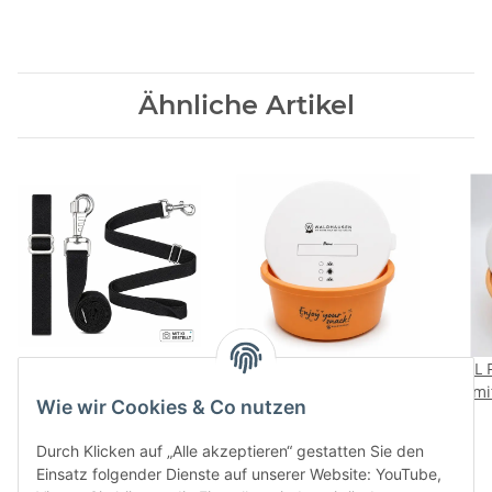
Ähnliche Artikel
Waldhausen Elastik-
Futterschale 2L mit
XL 
Beinschnüre verstellbar
Deckel Pfirsich Enjoy
mi
Wie wir Cookies & Co nutzen
Paar mit Karabiner für
your snack Futterdose
8,95 €
*
7,95 €
*
Pferdedecken
Durch Klicken auf „Alle akzeptieren“ gestatten Sie den
Einsatz folgender Dienste auf unserer Website: YouTube,