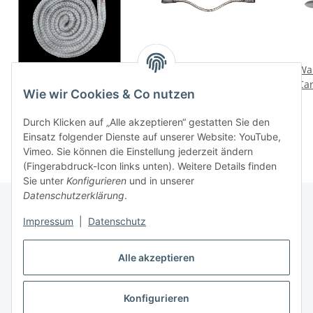
Waldhausen
Waldhausen X-Line
Wa
Anbindestrick Economic
Stirnband Shine Silber
Car
Wie wir Cookies & Co nutzen
- Panikhaken Chromgrau
WB – Strass Stirnband
7,95 €
*
34,95 €
*
für Trense
Durch Klicken auf „Alle akzeptieren“ gestatten Sie den
Einsatz folgender Dienste auf unserer Website: YouTube,
Vimeo. Sie können die Einstellung jederzeit ändern
(Fingerabdruck-Icon links unten). Weitere Details finden
Sie unter
Konfigurieren
und in unserer
Datenschutzerklärung
.
Impressum
|
Datenschutz
Informationen
Alle akzeptieren
Gesetzliche Informationen
Konfigurieren