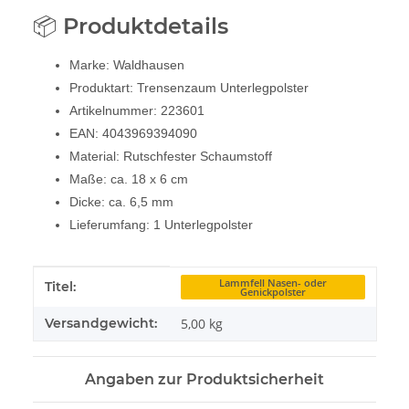
📦 Produktdetails
Marke: Waldhausen
Produktart: Trensenzaum Unterlegpolster
Artikelnummer: 223601
EAN: 4043969394090
Material: Rutschfester Schaumstoff
Maße: ca. 18 x 6 cm
Dicke: ca. 6,5 mm
Lieferumfang: 1 Unterlegpolster
Produkteigenschaft
Wert
Lammfell Nasen- oder
Titel:
Genickpolster
Versandgewicht:
5,00 kg
Angaben zur Produktsicherheit