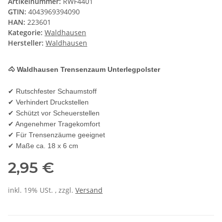
Artikelnummer:
RWF4401
GTIN:
4043969394090
HAN:
223601
Kategorie:
Waldhausen
Hersteller:
Waldhausen
🐴 Waldhausen Trensenzaum Unterlegpolster
✔ Rutschfester Schaumstoff
✔ Verhindert Druckstellen
✔ Schützt vor Scheuerstellen
✔ Angenehmer Tragekomfort
✔ Für Trensenzäume geeignet
✔ Maße ca. 18 x 6 cm
2,95 €
inkl. 19% USt. , zzgl.
Versand