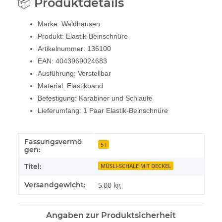
📦 Produktdetails
Marke: Waldhausen
Produkt: Elastik-Beinschnüre
Artikelnummer: 136100
EAN: 4043969024683
Ausführung: Verstellbar
Material: Elastikband
Befestigung: Karabiner und Schlaufe
Lieferumfang: 1 Paar Elastik-Beinschnüre
Fassungsvermö
Produkteigenschaft
Wert
5 l
gen:
Titel:
MÜSLI-SCHALE MIT DECKEL
Versandgewicht:
5,00 kg
Angaben zur Produktsicherheit