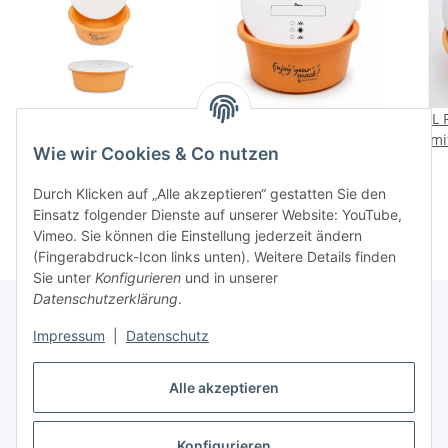
Futterschale 5 Liter mit
Futterschale 2L mit
XL 
Deckel, pfirsich
Deckel Pfirsich Enjoy
mi
Wie wir Cookies & Co nutzen
your snack Futterdose
8,95 €
*
7,95 €
*
Durch Klicken auf „Alle akzeptieren“ gestatten Sie den
Einsatz folgender Dienste auf unserer Website: YouTube,
Vimeo. Sie können die Einstellung jederzeit ändern
(Fingerabdruck-Icon links unten). Weitere Details finden
Sie unter
Konfigurieren
und in unserer
Datenschutzerklärung
.
Impressum
|
Datenschutz
Informationen
Alle akzeptieren
Gesetzliche Informationen
Konfigurieren