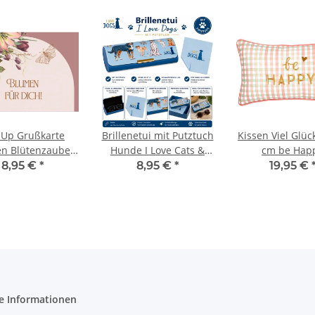
 Up Grußkarte
Brillenetui mit Putztuch
Kissen Viel Glüc
n Blütenzauber
Hunde I Love Cats &
cm be Hap
 Karte Geschenk
Dogs Spiegelburg
Dekokissen Ge
8,95 €
*
8,95 €
*
19,95 €
edel
18779
e Informationen