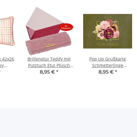
k 42x26
Brillenetui Teddy mit
Pop Up Grußkarte
py
Putztuch Etui Plüsch
Schmetterlinge
schenk
Brillenbox weich
Blütenzauber Bastin
*
8,95 €
*
8,95 €
*
Spiegelburg
Karte edel