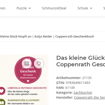
ren
Puzzle
SchmunzelDeal
Schule
kleine Glück klopft an | Katja Reider | Coppenrath Geschenkbuch
Das kleine Glück 
Coppenrath Ges
Artikelnummer:
21135
GTIN:
9783649611493
HAN:
61149
Kategorie:
Sachbücher
Hersteller:
Coppenrath Die Sp