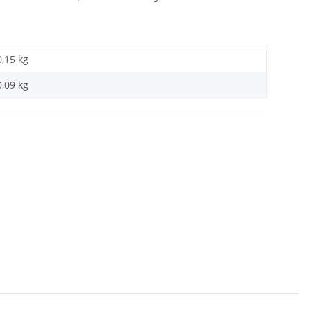
0,15 kg
0,09
kg