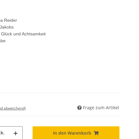
ja Reider
 Jakobs
 Glück und Achtsamkeit
abe
Frage zum Artikel
nd abweichend)
k.
In den Warenkorb