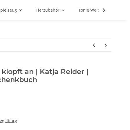
Spielzeug
Tierzubehör
Tonie Welt
Schul
klopft an | Katja Reider |
chenkbuch
iegelburg