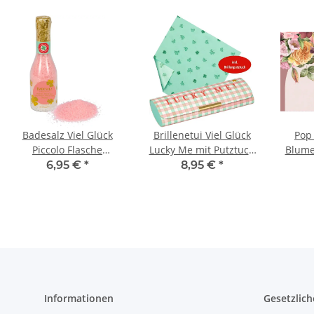
Badesalz Viel Glück
Brillenetui Viel Glück
Pop
Piccolo Flasche
Lucky Me mit Putztuch
Blume
Geschenk Wellness
Etui Glücksbringer
Bastin
6,95 €
*
8,95 €
*
Badezusatz
Spiegelburg
Informationen
Gesetzlich