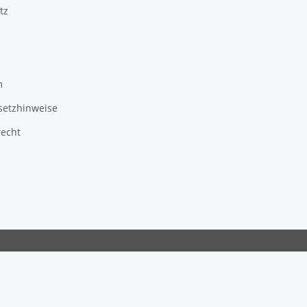
tz
m
setzhinweise
recht