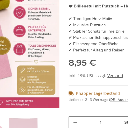
❤️ Brillenetui mit Putztuch – H
✔ Trendiges Herz-Motiv
✔ Inklusive Putztuch
✔ Stabiler Schutz für Ihre Brille
✔ Praktischer Schnappverschlus
✔ Filzbezogene Oberfläche
✔ Perfekt für Alltag und Reisen
8,95 €
inkl. 19% USt. , zzgl.
Versand
Knapper Lagerbestand
Lieferzeit:
2 - 3 Werktage
(DE - Ausla
St