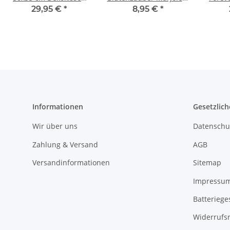
Blumen Marjolein
Bastin mit Putztuch
Trin
29,95 €
*
8,95 €
*
Bastin
Blumen Etui
Spiegelburg
Informationen
Gesetzlich
Wir über uns
Datenschu
Zahlung & Versand
AGB
Versandinformationen
Sitemap
Impressu
Batteriege
Widerrufs