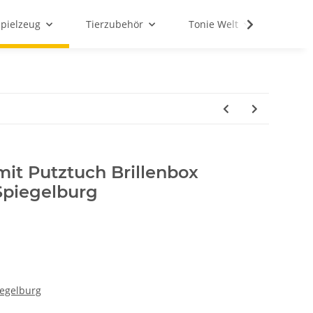
Spielzeug
Tierzubehör
Tonie Welt
Schul
 mit Putztuch Brillenbox
 Spiegelburg
iegelburg