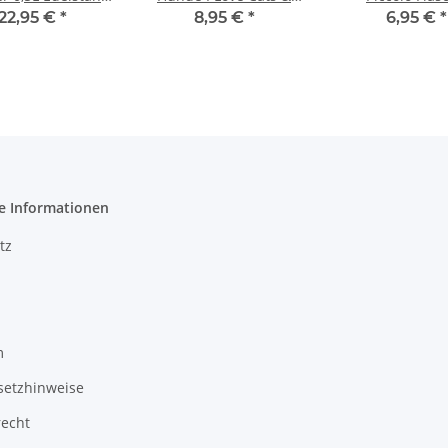
kflasche Schule
Dogs Spiegelburg
Geschenk Wel
22,95 €
*
8,95 €
*
6,95 €
*
Freizeit
18779
Badezusat
e Informationen
tz
m
setzhinweise
recht