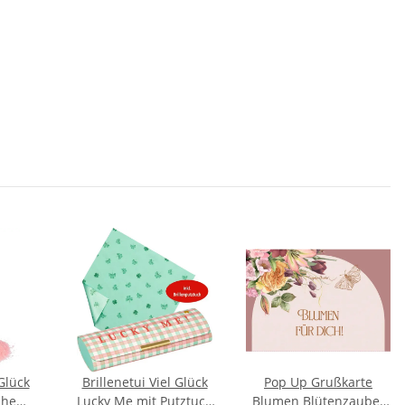
Glück
Brillenetui Viel Glück
Pop Up Grußkarte
che
Lucky Me mit Putztuch
Blumen Blütenzauber