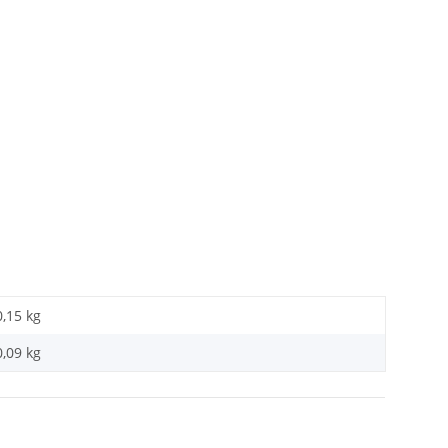
0,15 kg
0,09
kg