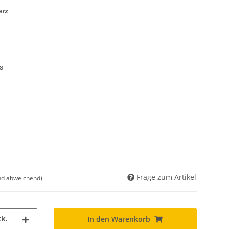
erz
s
Frage zum Artikel
nd abweichend)
k.
In den Warenkorb