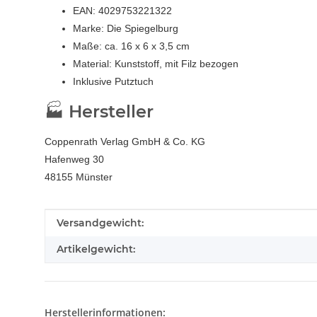
EAN: 4029753221322
Marke: Die Spiegelburg
Maße: ca. 16 x 6 x 3,5 cm
Material: Kunststoff, mit Filz bezogen
Inklusive Putztuch
🏭 Hersteller
Coppenrath Verlag GmbH & Co. KG
Hafenweg 30
48155 Münster
Produkteigenschaft
Wert
Versandgewicht:
Artikelgewicht:
Herstellerinformationen: