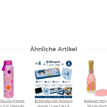
Ähnliche Artikel
rflasche Friends
Brillenetui mit Putztuch
Badesalz Viel 
r 0,5L Edelstahl
Hunde I Love Cats &
Piccolo Flas