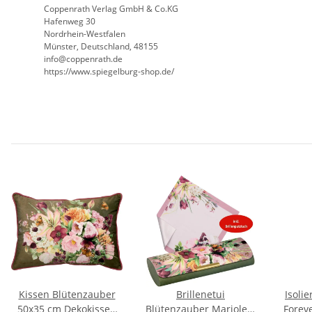
Coppenrath Verlag GmbH & Co.KG
Hafenweg 30
Nordrhein-Westfalen
Münster, Deutschland, 48155
info@coppenrath.de
https://www.spiegelburg-shop.de/
Kissen Blütenzauber
Brillenetui
Isolie
50x35 cm Dekokissen
Blütenzauber Marjolein
Foreve