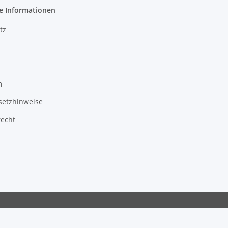
e Informationen
tz
m
setzhinweise
recht