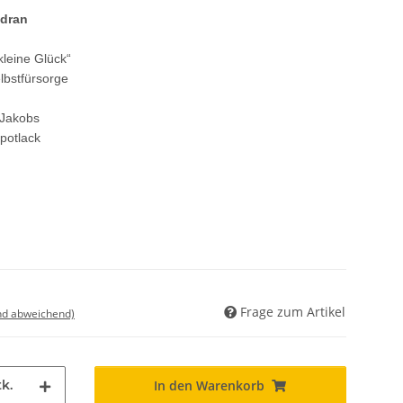
 dran
kleine Glück“
lbstfürsorge
 Jakobs
potlack
Frage zum Artikel
nd abweichend)
k.
In den Warenkorb