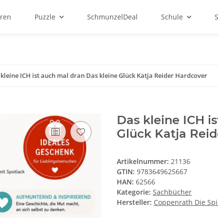
ren
Puzzle
SchmunzelDeal
Schule
kleine ICH ist auch mal dran Das kleine Glück Katja Reider Hardcover
Das kleine ICH i
Glück Katja Rei
Artikelnummer:
21136
GTIN:
9783649625667
HAN:
62566
Kategorie:
Sachbücher
Hersteller:
Coppenrath Die Sp