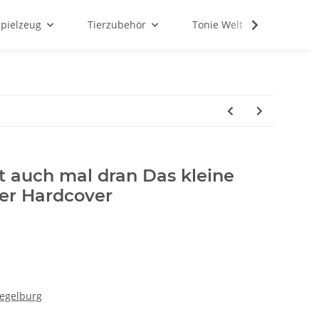
Spielzeug
Tierzubehör
Tonie Welt
Schul
st auch mal dran Das kleine
der Hardcover
iegelburg