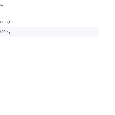
ten.
0,15 kg
0,09
kg