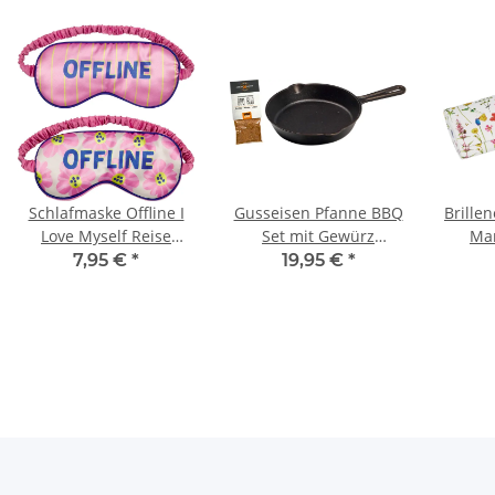
Schlafmaske Offline I
Gusseisen Pfanne BBQ
Brille
Love Myself Reise
Set mit Gewürz
Mar
Schlafmaske, Sortiert
Grillpfanne
Gar
7,95 €
*
19,95 €
*
PFANNTASTISCH
P
S