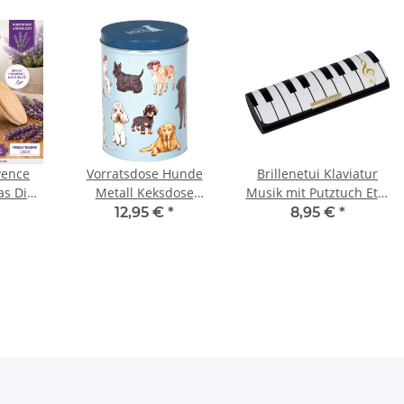
vence
Vorratsdose Hunde
Brillenetui Klaviatur
as Die
Metall Keksdose
Musik mit Putztuch Etui
rg
Aufbewahrung I love
Noten Design
12,95 €
*
8,95 €
*
e
dogs
Spiegelburg
ee