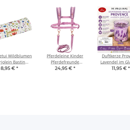
netui Wildblumen
Pferdeleine Kinder
Duftkerze Pro
jolein Bastin
Pferdefreunde
Lavendel im Gl
tenLiebe mit
Spielgeschirr Hobby
Spiegelbu
8,95 €
*
24,95 €
*
11,95 €
*
utztuch Etui
Horsing Zügel Set
Aromakerz
piegelburg
Geschenkid