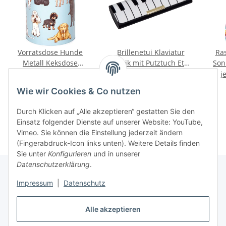
Vorratsdose Hunde
Brillenetui Klaviatur
Ra
Metall Keksdose
Musik mit Putztuch Etui
Son
Aufbewahrung I love
Noten Design
R
12,95 €
*
8,95 €
*
j
dogs
Spiegelburg
Wie wir Cookies & Co nutzen
Durch Klicken auf „Alle akzeptieren“ gestatten Sie den
Einsatz folgender Dienste auf unserer Website: YouTube,
Vimeo. Sie können die Einstellung jederzeit ändern
(Fingerabdruck-Icon links unten). Weitere Details finden
Sie unter
Konfigurieren
und in unserer
Datenschutzerklärung
.
Impressum
|
Datenschutz
Informationen
Alle akzeptieren
Gesetzliche Informationen