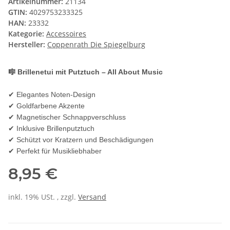
Artikelnummer:
21134
GTIN:
4029753233325
HAN:
23332
Kategorie:
Accessoires
Hersteller:
Coppenrath Die Spiegelburg
🎼 Brillenetui mit Putztuch – All About Music
✔ Elegantes Noten-Design
✔ Goldfarbene Akzente
✔ Magnetischer Schnappverschluss
✔ Inklusive Brillenputztuch
✔ Schützt vor Kratzern und Beschädigungen
✔ Perfekt für Musikliebhaber
8,95 €
inkl. 19% USt. , zzgl.
Versand