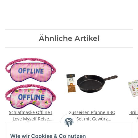
Ähnliche Artikel
Schlafmaske Offline I
Gusseisen Pfanne BBQ
Bril
Love Myself Reise
Set mit Gewürz
Schlafmaske, Sortiert
Grillpfanne
7,95 €
*
19,95 €
*
PFANNTASTISCH
Wie wir Cookies & Co nutzen