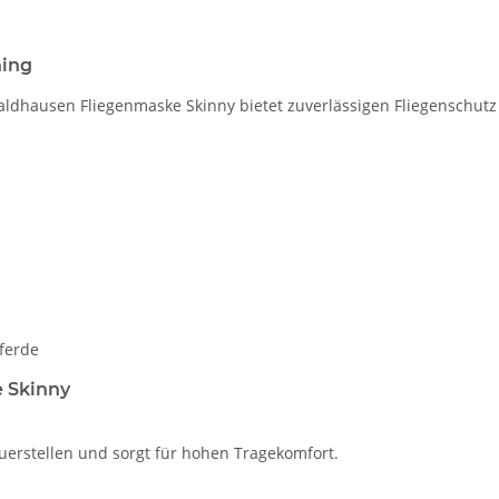
ning
Waldhausen Fliegenmaske Skinny bietet zuverlässigen Fliegenschu
Pferde
 Skinny
euerstellen und sorgt für hohen Tragekomfort.