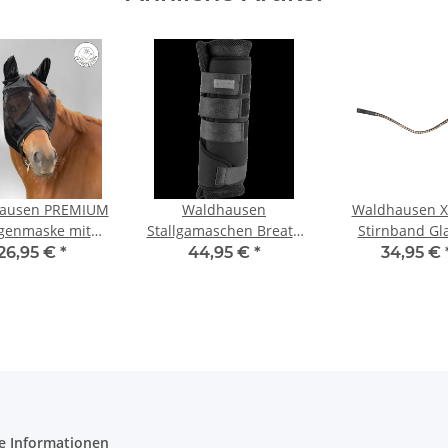
ausen PREMIUM
Waldhausen
Waldhausen X
egenmaske mit
Stallgamaschen Breath
Stirnband Gl
schutz Schwarz
schwarz M
schwarz/pfirsic
26,95 €
*
44,95 €
*
34,95 €
VB
atmungsaktiv Pferd
Bandagen Set
e Informationen