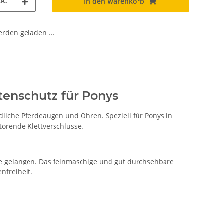
k.
In den Warenkorb
den geladen ...
enschutz für Ponys
liche Pferdeaugen und Ohren. Speziell für Ponys in
törende Klettverschlüsse.
ske gelangen. Das feinmaschige und gut durchsehbare
nfreiheit.