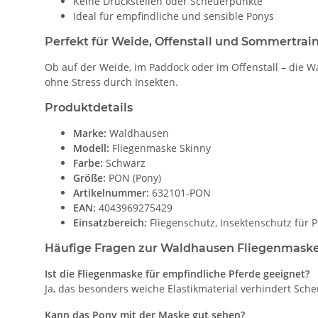
Keine Druckstellen oder Scheuerpunkte
Ideal für empfindliche und sensible Ponys
Perfekt für Weide, Offenstall und Sommertrai
Ob auf der Weide, im Paddock oder im Offenstall – die 
ohne Stress durch Insekten.
Produktdetails
Marke:
Waldhausen
Modell:
Fliegenmaske Skinny
Farbe:
Schwarz
Größe:
PON (Pony)
Artikelnummer:
632101-PON
EAN:
4043969275429
Einsatzbereich:
Fliegenschutz, Insektenschutz für 
Häufige Fragen zur Waldhausen Fliegenmaske
Ist die Fliegenmaske für empfindliche Pferde geeignet?
Ja, das besonders weiche Elastikmaterial verhindert Sch
Kann das Pony mit der Maske gut sehen?