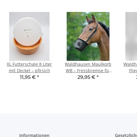
XL Futterschale 8 Liter
Waldhausen Maulkorb
Waldh
mit Deckel – pfirsich
WB – Fressbremse für
Fli
Pferde
Ohren
11,95 €
*
29,95 €
*
Informationen
Gesetzlich