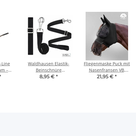
-Line
Waldhausen Elastik-
Fliegenmaske Puck mit
am –
Beinschnüre
Nasenfransen VB,
h (WB)
verstellbar Paar mit
schwarz
*
8,95 €
*
21,95 €
*
Karabiner für
Pferdedecken