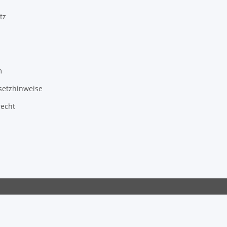
tz
m
setzhinweise
recht