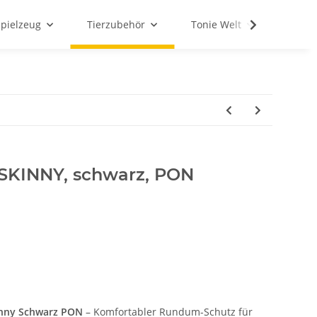
Spielzeug
Tierzubehör
Tonie Welt
Schul
KINNY, schwarz, PON
inny Schwarz PON
– Komfortabler Rundum-Schutz für