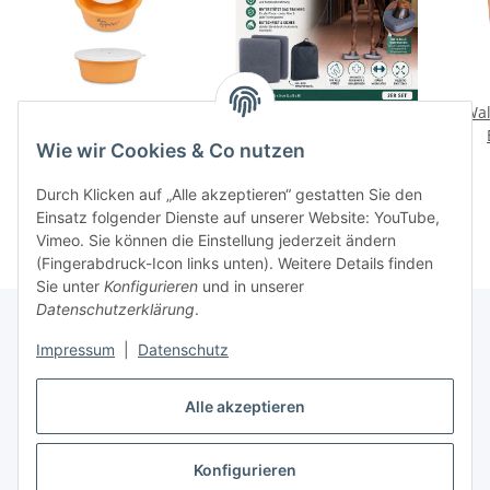
Futterschale 5 Liter mit
Waldhausen Health +
Wal
Deckel, pfirsich
Care Balance Pads Pferd
Wie wir Cookies & Co nutzen
Koordination
8,95 €
*
29,95 €
*
Tiefenmuskulatur
Durch Klicken auf „Alle akzeptieren“ gestatten Sie den
Einsatz folgender Dienste auf unserer Website: YouTube,
Vimeo. Sie können die Einstellung jederzeit ändern
(Fingerabdruck-Icon links unten). Weitere Details finden
Sie unter
Konfigurieren
und in unserer
Datenschutzerklärung
.
Impressum
|
Datenschutz
Informationen
Alle akzeptieren
Gesetzliche Informationen
Konfigurieren