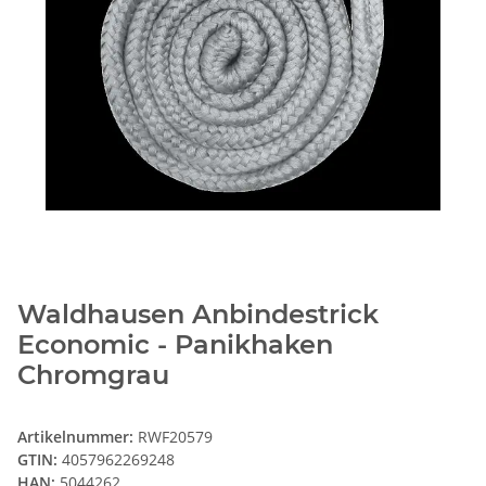
Waldhausen Anbindestrick
Economic - Panikhaken
Chromgrau
Artikelnummer:
RWF20579
GTIN:
4057962269248
HAN:
5044262