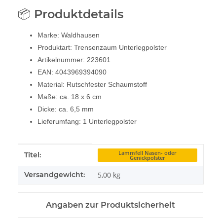
📦 Produktdetails
Marke: Waldhausen
Produktart: Trensenzaum Unterlegpolster
Artikelnummer: 223601
EAN: 4043969394090
Material: Rutschfester Schaumstoff
Maße: ca. 18 x 6 cm
Dicke: ca. 6,5 mm
Lieferumfang: 1 Unterlegpolster
Produkteigenschaft
Wert
Lammfell Nasen- oder
Titel:
Genickpolster
Versandgewicht:
5,00 kg
Angaben zur Produktsicherheit