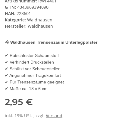
Artikelnummer:
RWF4401
GTIN:
4043969394090
HAN:
223601
Kategorie:
Waldhausen
Hersteller:
Waldhausen
🐴 Waldhausen Trensenzaum Unterlegpolster
✔ Rutschfester Schaumstoff
✔ Verhindert Druckstellen
✔ Schützt vor Scheuerstellen
✔ Angenehmer Tragekomfort
✔ Für Trensenzäume geeignet
✔ Maße ca. 18 x 6 cm
2,95 €
inkl. 19% USt. , zzgl.
Versand