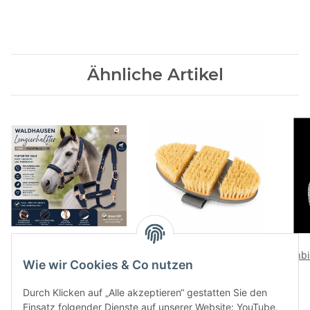
Ähnliche Artikel
Halfter Pferd Breath VB
Waldhausen Flex
nachtblau verstellbar
Wurzelbürste Pfirsich
Anbi
Wie wir Cookies & Co nutzen
gepolstert Satin Halfter
Naturborsten
- Pa
29,95 €
*
19,95 €
*
Pferdebürste Fellpflege
Durch Klicken auf „Alle akzeptieren“ gestatten Sie den
Einsatz folgender Dienste auf unserer Website: YouTube,