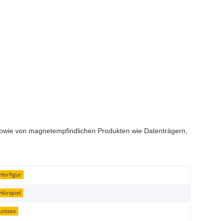
n sowie von magnetempfindlichen Produkten wie Datenträgern,
Hörfigur
Hörspiel
unisex