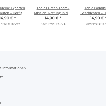
 Kleine Experten
Tonies Green Team -
Tonie Paddin
auten – Hörfigur
Mission: Rettung in den
Geschichten – H
 ISS Kinder ab 3
Bergen mit Uli, dem
Kinder Hörspie
14,90 €
*
14,90 €
*
14,90 €
Leoparden
Jahre
er Preis:
16,99 €
Alter Preis:
16,99 €
Alter Preis:
16,
e Informationen
tz
m