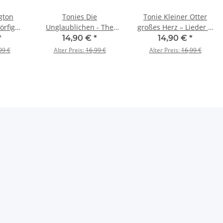
gton
Tonies Die
Tonie Kleiner Otter
örfigur
Unglaublichen - The
großes Herz – Lieder &
l ab 3
Incredibles
Geschichten Kinder ab
*
14,90 €
*
14,90 €
*
3
99 €
Alter Preis:
16,99 €
Alter Preis:
16,99 €