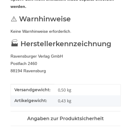
werden.
⚠️ Warnhinweise
Keine Warnhinweise erforderlich.
🏭 Herstellerkennzeichnung
Ravensburger Verlag GmbH
Postfach 2460
88194 Ravensburg
Produkteigenschaft
Wert
Versandgewicht:
0,50 kg
Artikelgewicht:
0,43
kg
Angaben zur Produktsicherheit