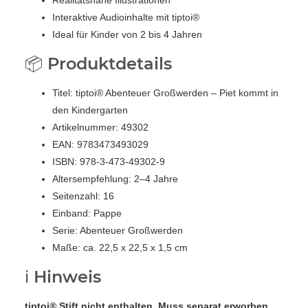
Realitätsnahe Illustrationen
Interaktive Audioinhalte mit tiptoi®
Ideal für Kinder von 2 bis 4 Jahren
📦 Produktdetails
Titel: tiptoi® Abenteuer Großwerden – Piet kommt in
den Kindergarten
Artikelnummer: 49302
EAN: 9783473493029
ISBN: 978-3-473-49302-9
Altersempfehlung: 2–4 Jahre
Seitenzahl: 16
Einband: Pappe
Serie: Abenteuer Großwerden
Maße: ca. 22,5 x 22,5 x 1,5 cm
ℹ️ Hinweis
tiptoi® Stift nicht enthalten. Muss separat erworben