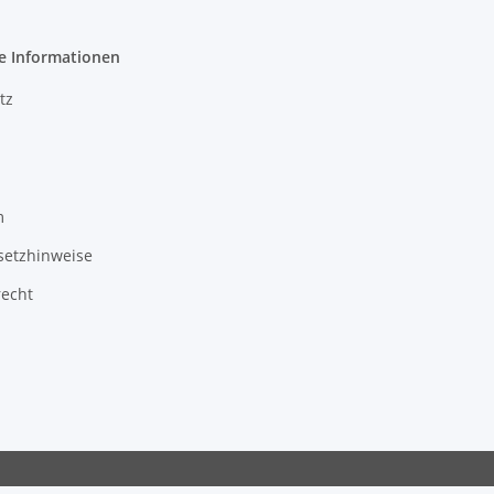
e Informationen
tz
m
setzhinweise
recht