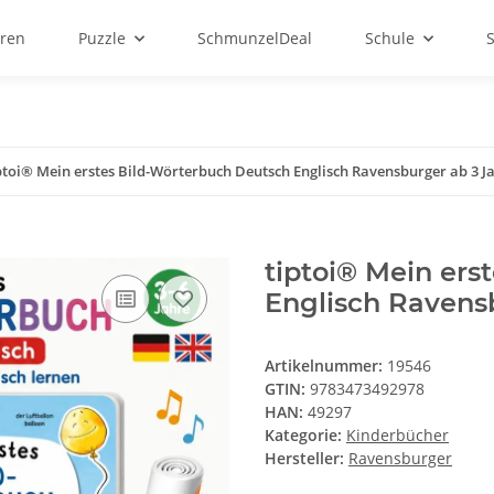
ren
Puzzle
SchmunzelDeal
Schule
ptoi® Mein erstes Bild-Wörterbuch Deutsch Englisch Ravensburger ab 3 J
tiptoi® Mein ers
Englisch Ravens
Artikelnummer:
19546
GTIN:
9783473492978
HAN:
49297
Kategorie:
Kinderbücher
Hersteller:
Ravensburger