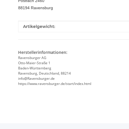
Postfach 2460
88194 Ravensburg
Produkteigenschaft
Wert
Artikelgewicht:
Herstellerinformationen:
Ravensburger AG
Otto-Maier-Straße 1
Baden-Württemberg
Ravensburg, Deutschland, 88214
info@Ravensburger.de
https://www.ravensburger.de/start/index.html