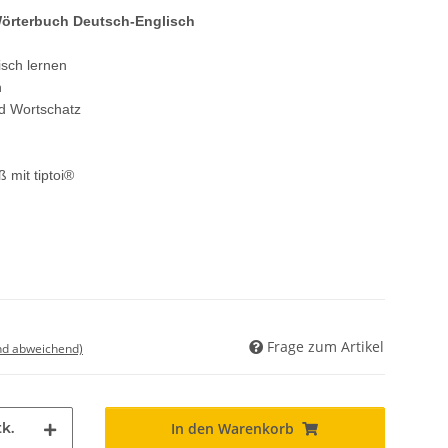
-Wörterbuch Deutsch-Englisch
isch lernen
n
d Wortschatz
 mit tiptoi®
Frage zum Artikel
nd abweichend)
k.
In den Warenkorb