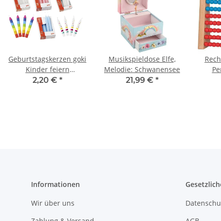
Geburtstagskerzen goki
Musikspieldose Elfe,
Rech
Kinder feiern
Melodie: Schwanensee
Pe
Geburtstag
2,20 €
*
21,99 €
*
Geburtstagsdeko
geburtstagszug
Informationen
Gesetzlich
Wir über uns
Datenschu
Zahlung & Versand
AGB