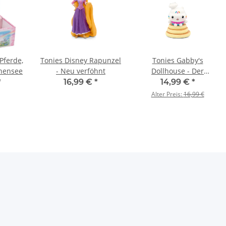
Pferde,
Tonies Disney Rapunzel
Tonies Gabby's
nensee
- Neu verföhnt
Dollhouse - Der
Cupcake-Baum / Die
*
16,99 €
*
14,99 €
*
Puppenhausdetektive
Alter Preis:
16,99 €