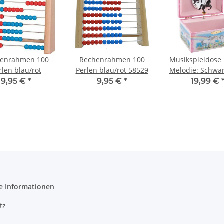
enrahmen 100
Rechenrahmen 100
Musikspieldose 
rlen blau/rot
Perlen blau/rot 58529
Melodie: Schwa
9,95 €
*
9,95 €
*
19,99 €
e Informationen
tz