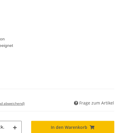
ion
eeignet
Frage zum Artikel
nd abweichend)
k.
In den Warenkorb