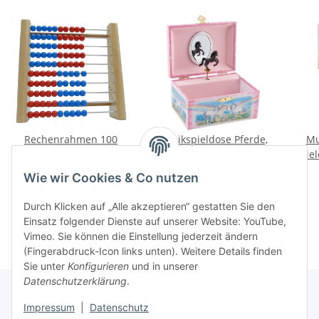
Rechenrahmen 100
Musikspieldose Pferde,
Mu
Perlen blau/rot 58529
Melodie: Schwanensee
Mel
9,95 €
*
19,99 €
*
Wie wir Cookies & Co nutzen
Durch Klicken auf „Alle akzeptieren“ gestatten Sie den
Einsatz folgender Dienste auf unserer Website: YouTube,
Vimeo. Sie können die Einstellung jederzeit ändern
(Fingerabdruck-Icon links unten). Weitere Details finden
Sie unter
Konfigurieren
und in unserer
Datenschutzerklärung
.
Impressum
|
Datenschutz