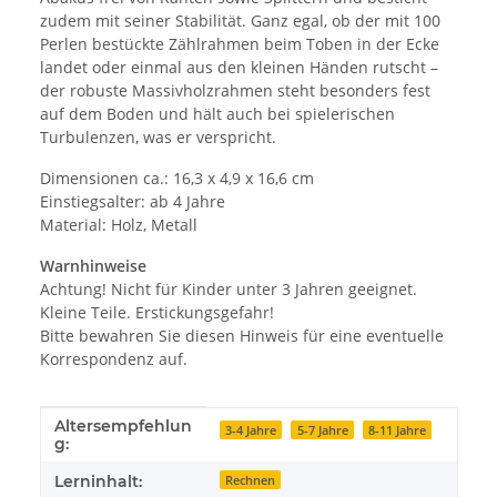
zudem mit seiner Stabilität. Ganz egal, ob der mit 100
Perlen bestückte Zählrahmen beim Toben in der Ecke
landet oder einmal aus den kleinen Händen rutscht –
der robuste Massivholzrahmen steht besonders fest
auf dem Boden und hält auch bei spielerischen
Turbulenzen, was er verspricht.
Dimensionen ca.: 16,3 x 4,9 x 16,6 cm
Einstiegsalter: ab 4 Jahre
Material: Holz, Metall
Warnhinweise
Achtung! Nicht für Kinder unter 3 Jahren geeignet.
Kleine Teile. Erstickungsgefahr!
Bitte bewahren Sie diesen Hinweis für eine eventuelle
Korrespondenz auf.
Altersempfehlun
Produkteigenschaft
Wert
3-4 Jahre
5-7 Jahre
8-11 Jahre
g:
Lerninhalt:
Rechnen