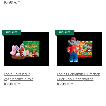
Toniefigur Kinder
16,99 €
*
AUF LAGER
AUF LAGER
Tonie Rolfs neue
Tonies Benjamin Blümchen
Vogelhochzeit Rolf
- Der Zoo-Kindergarten
Zuckowski Musik Hörspiel
16,99 €
*
16,99 €
*
Toniefigur