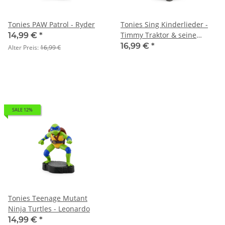
Tonies PAW Patrol - Ryder
Tonies Sing Kinderlieder -
Timmy Traktor & seine
14,99 €
*
Freunde: Ferien auf dem
16,99 €
*
Alter Preis:
16,99 €
Bauernhof
SALE 12%
Tonies Teenage Mutant
Ninja Turtles - Leonardo
14,99 €
*