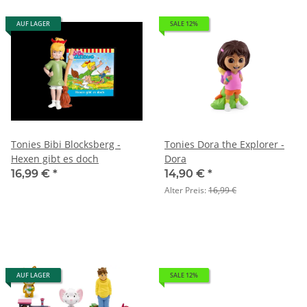
AUF LAGER
SALE 12%
Tonies Bibi Blocksberg -
Tonies Dora the Explorer -
Hexen gibt es doch
Dora
16,99 €
*
14,90 €
*
Alter Preis:
16,99 €
AUF LAGER
SALE 12%