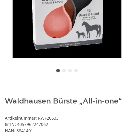
Waldhausen Bürste „All-in-one“
Artikelnummer:
RWF20633
GTIN:
4057962247062
HAN:
3841401