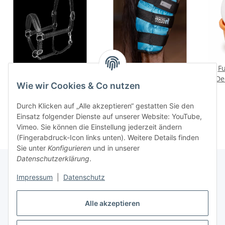
Waldhausen S-Line
Waldhausen Health +
Fu
Lederhalfter Glamour
Care Sprunggelenks
De
Wie wir Cookies & Co nutzen
Schwarz VB –
Kühlgamasche Gel,
you
89,95 €
*
44,95 €
*
Lederhalfter Pferd
Stück, WB
Durch Klicken auf „Alle akzeptieren“ gestatten Sie den
Einsatz folgender Dienste auf unserer Website: YouTube,
Vimeo. Sie können die Einstellung jederzeit ändern
(Fingerabdruck-Icon links unten). Weitere Details finden
Sie unter
Konfigurieren
und in unserer
Datenschutzerklärung
.
Impressum
|
Datenschutz
Informationen
Alle akzeptieren
Gesetzliche Informationen