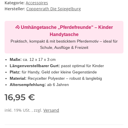
Kategorie:
Accessoires
Hersteller:
Coppenrath Die Spiegelburg
🐴 Umhängetasche „Pferdefreunde“ – Kinder
Handytasche
Praktisch, kompakt & mit besticktem Pferdemotiv – ideal für
Schule, Ausflüge & Freizeit
Maße:
ca. 12 x 17 x 3 cm
Längenverstellbarer Gurt:
passt optimal für Kinder
Platz:
für Handy, Geld oder kleine Gegenstände
Material:
Recycelter Polyester – robust & langlebig
Altersempfehlung:
ab 6 Jahren
16,95 €
inkl. 19% USt. , zzgl.
Versand