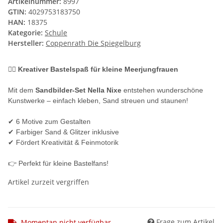
Artikelnummer:
8997
GTIN:
4029753183750
HAN:
18375
Kategorie:
Schule
Hersteller:
Coppenrath Die Spiegelburg
🧜‍♀️ Kreativer Bastelspaß für kleine Meerjungfrauen
Mit dem
Sandbilder-Set Nella Nixe
entstehen wunderschöne
Kunstwerke – einfach kleben, Sand streuen und staunen!
✔ 6 Motive zum Gestalten
✔ Farbiger Sand & Glitzer inklusive
✔ Fördert Kreativität & Feinmotorik
👉 Perfekt für kleine Bastelfans!
Artikel zurzeit vergriffen
Frage zum Artikel
Momentan nicht verfügbar