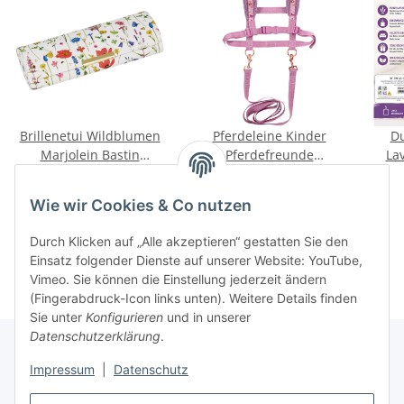
Brillenetui Wildblumen
Pferdeleine Kinder
Du
Marjolein Bastin
Pferdefreunde
La
GartenLiebe mit
Spielgeschirr Hobby
Spie
8,95 €
*
24,95 €
*
Putztuch Etui
Horsing Zügel Set
Wie wir Cookies & Co nutzen
Spiegelburg
Durch Klicken auf „Alle akzeptieren“ gestatten Sie den
Einsatz folgender Dienste auf unserer Website: YouTube,
Vimeo. Sie können die Einstellung jederzeit ändern
(Fingerabdruck-Icon links unten). Weitere Details finden
Sie unter
Konfigurieren
und in unserer
Datenschutzerklärung
.
Impressum
|
Datenschutz
Informationen