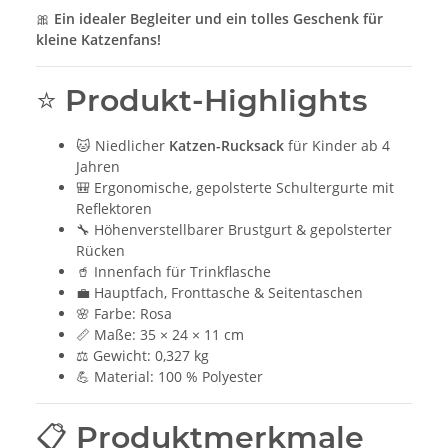
🎀
Ein idealer Begleiter und ein tolles Geschenk für
kleine Katzenfans!
⭐ Produkt-Highlights
🐱 Niedlicher
Katzen-Rucksack
für Kinder ab 4
Jahren
🎒 Ergonomische, gepolsterte Schultergurte mit
Reflektoren
🔧 Höhenverstellbarer Brustgurt & gepolsterter
Rücken
🥤 Innenfach für Trinkflasche
💼 Hauptfach, Fronttasche & Seitentaschen
🌸 Farbe: Rosa
📏 Maße: 35 × 24 × 11 cm
⚖️ Gewicht: 0,327 kg
💪 Material: 100 % Polyester
📋 Produktmerkmale