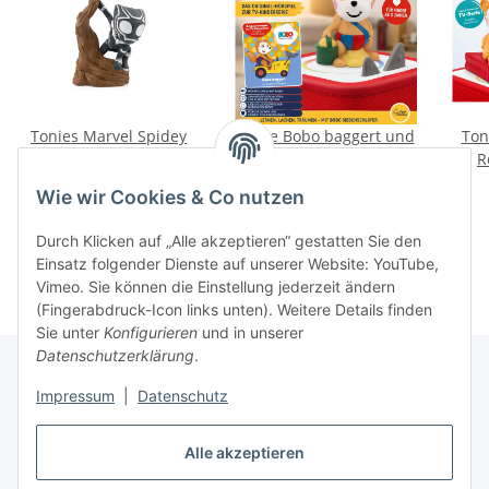
Tonies Marvel Spidey
Tonie Bobo baggert und
Ton
und seine Super-
weitere Folgen Hörfigur
R
Freunde
Deutsch
16,99 €
*
16,99 €
*
Wie wir Cookies & Co nutzen
Durch Klicken auf „Alle akzeptieren“ gestatten Sie den
Einsatz folgender Dienste auf unserer Website: YouTube,
Vimeo. Sie können die Einstellung jederzeit ändern
(Fingerabdruck-Icon links unten). Weitere Details finden
Sie unter
Konfigurieren
und in unserer
Datenschutzerklärung
.
Impressum
|
Datenschutz
Informationen
Alle akzeptieren
Gesetzliche Informationen