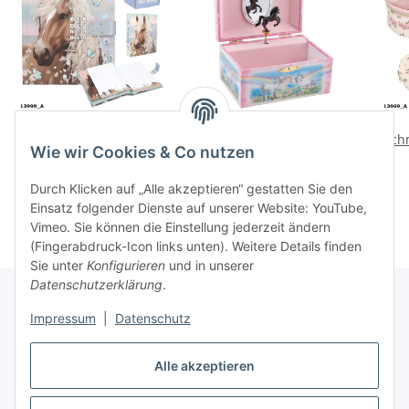
Tagebuch mit Code
Musikspieldose Pferde,
Kinder Pferd Sound Miss
Melodie: Schwanensee
Sch
Wie wir Cookies & Co nutzen
Melody
Pfer
22,95 €
*
19,99 €
*
Geheimtagebuch
K
Durch Klicken auf „Alle akzeptieren“ gestatten Sie den
Mädchen mit Musik
Einsatz folgender Dienste auf unserer Website: YouTube,
Vimeo. Sie können die Einstellung jederzeit ändern
(Fingerabdruck-Icon links unten). Weitere Details finden
Sie unter
Konfigurieren
und in unserer
Datenschutzerklärung
.
Impressum
|
Datenschutz
Informationen
Alle akzeptieren
Gesetzliche Informationen