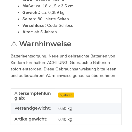
Maße:
ca. 18 x 15 x 3,5 cm
Gewicht:
ca. 0,389 kg
Seiten:
80 linierte Seiten
Verschluss:
Code-Schloss
Alter:
ab 5 Jahren
⚠️ Warnhinweise
Batterieentsorgung. Neue und gebrauchte Batterien von
Kindern fernhalten. ACHTUNG: Gebrauchte Batterien
sofort entsorgen. Diese Gebrauchsanweisung bitte lesen
und aufbewahren! Warnhinweise genau so übernehmen
Altersempfehlun
Produkteigenschaft
Wert
5 Jahren
g ab:
Versandgewicht:
0,50 kg
Artikelgewicht:
0,40
kg