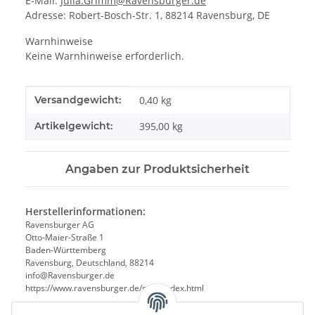
E-Mail:
Julia.Grimm@Ravensburger.de
Adresse: Robert-Bosch-Str. 1, 88214 Ravensburg, DE
Warnhinweise
Keine Warnhinweise erforderlich.
Produkteigenschaft
Wert
Versandgewicht:
0,40 kg
Artikelgewicht:
395,00
kg
Angaben zur Produktsicherheit
Herstellerinformationen:
Ravensburger AG
Otto-Maier-Straße 1
Baden-Württemberg
Ravensburg, Deutschland, 88214
info@Ravensburger.de
https://www.ravensburger.de/start/index.html