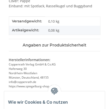
Cover: Pappe
Einband: mit Spotlack, Rasselkugel und Buggyband
Produkteigenschaft
Wert
Versandgewicht:
0,10 kg
Artikelgewicht:
0,08
kg
Angaben zur Produktsicherheit
Herstellerinformationen:
Coppenrath Verlag GmbH & Co.KG
Hafenweg 30
Nordrhein-Westfalen
Münster, Deutschland, 48155
info@coppenrath.de
https://www.spiegelburg-shop.de/
Wie wir Cookies & Co nutzen