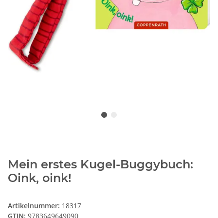
Mein erstes Kugel-Buggybuch:
Oink, oink!
Artikelnummer:
18317
GTIN:
9783649649090