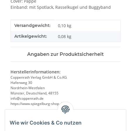
Cover: Pappe
Einband: mit Spotlack, Rasselkugel und Buggyband
Produkteigenschaft
Wert
Versandgewicht:
0,10 kg
Artikelgewicht:
0,08
kg
Angaben zur Produktsicherheit
Herstellerinformationen:
Coppenrath Verlag GmbH & Co.KG
Hafenweg 30
Nordrhein-Westfalen
Münster, Deutschland, 48155
info@coppenrath.de
https://www.spiegelburg-shop.de/
Wie wir Cookies & Co nutzen