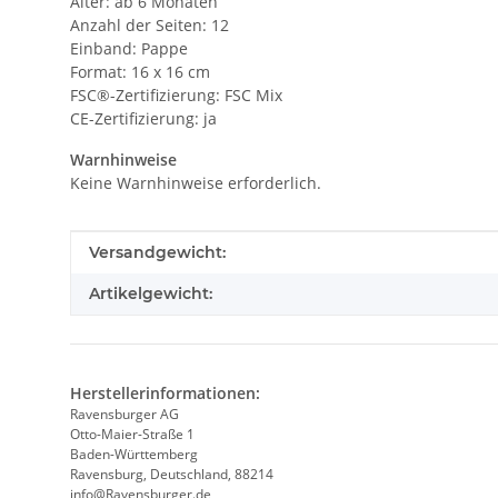
Alter: ab 6 Monaten
Anzahl der Seiten: 12
Einband: Pappe
Format: 16 x 16 cm
FSC®-Zertifizierung: FSC Mix
CE-Zertifizierung: ja
Warnhinweise
Keine Warnhinweise erforderlich.
Produkteigenschaft
Wert
Versandgewicht:
Artikelgewicht:
Herstellerinformationen:
Ravensburger AG
Otto-Maier-Straße 1
Baden-Württemberg
Ravensburg, Deutschland, 88214
info@Ravensburger.de