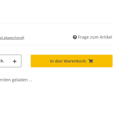
Frage zum Artikel
nd abweichend)
k.
In den Warenkorb
den geladen ...