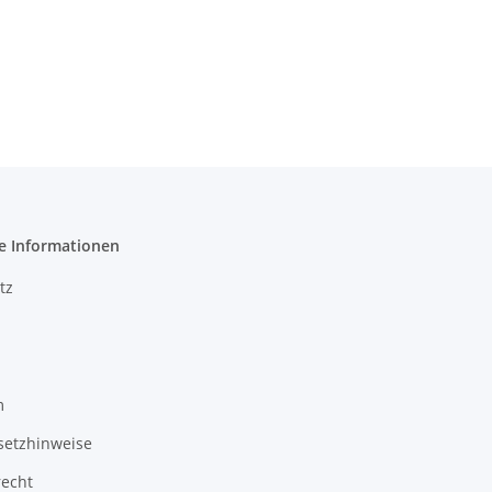
e Informationen
tz
m
setzhinweise
recht