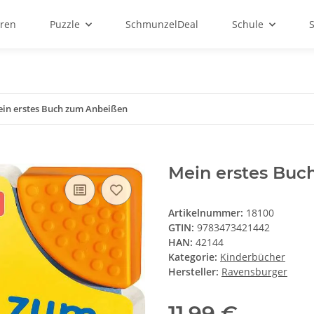
ren
Puzzle
SchmunzelDeal
Schule
in erstes Buch zum Anbeißen
Mein erstes Buc
Artikelnummer:
18100
GTIN:
9783473421442
HAN:
42144
Kategorie:
Kinderbücher
Hersteller:
Ravensburger
11,99 €