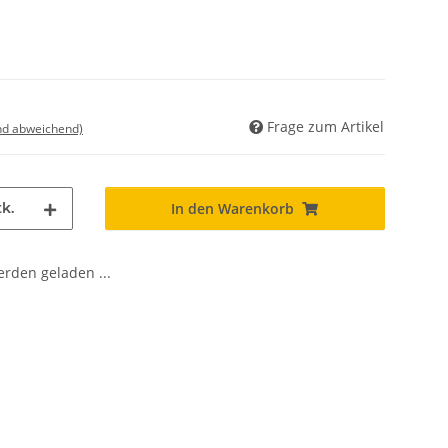
Frage zum Artikel
nd abweichend)
k.
In den Warenkorb
den geladen ...