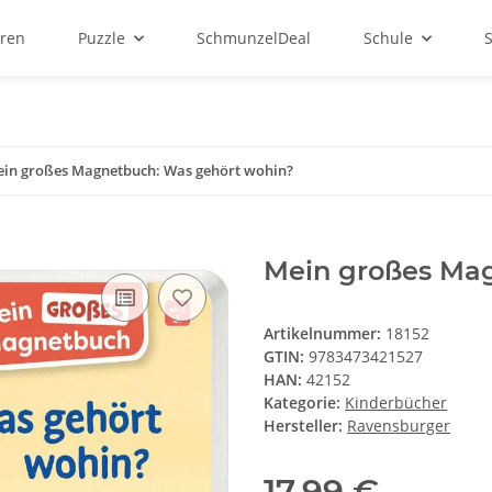
ren
Puzzle
SchmunzelDeal
Schule
in großes Magnetbuch: Was gehört wohin?
Mein großes Ma
Artikelnummer:
18152
GTIN:
9783473421527
HAN:
42152
Kategorie:
Kinderbücher
Hersteller:
Ravensburger
17,99 €