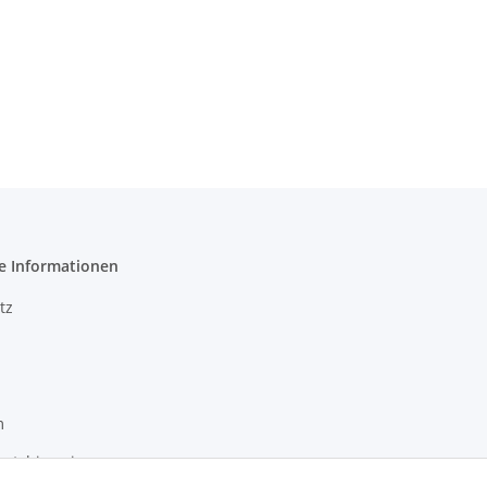
e Informationen
tz
m
setzhinweise