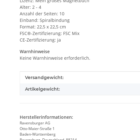
Lizenz: Mein großes Magnetbuch
Alter: 2 - 4
Anzahl der Seiten: 10
Einband: Spiralbindung
Format: 22,5 x 22,5 cm
FSC®-Zertifizierung: FSC Mix
CE-Zertifizierung: ja
Warnhinweise
Keine Warnhinweise erforderlich.
Produkteigenschaft
Wert
Versandgewicht:
Artikelgewicht:
Herstellerinformationen:
Ravensburger AG
Otto-Maier-Straße 1
Baden-Württemberg
Ravensburg, Deutschland, 88214