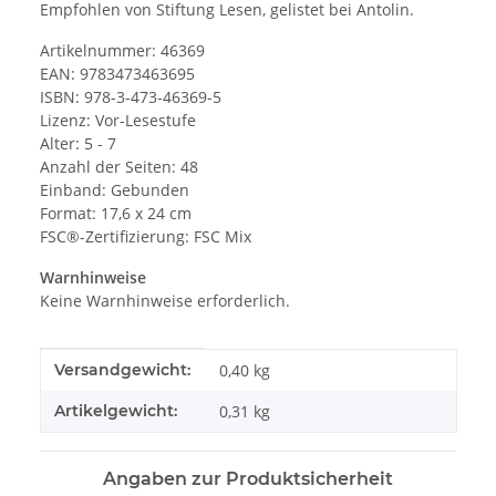
Empfohlen von Stiftung Lesen, gelistet bei Antolin.
Artikelnummer: 46369
EAN: 9783473463695
ISBN: 978-3-473-46369-5
Lizenz: Vor-Lesestufe
Alter: 5 - 7
Anzahl der Seiten: 48
Einband: Gebunden
Format: 17,6 x 24 cm
FSC®-Zertifizierung: FSC Mix
Warnhinweise
Keine Warnhinweise erforderlich.
Produkteigenschaft
Wert
Versandgewicht:
0,40 kg
Artikelgewicht:
0,31
kg
Angaben zur Produktsicherheit