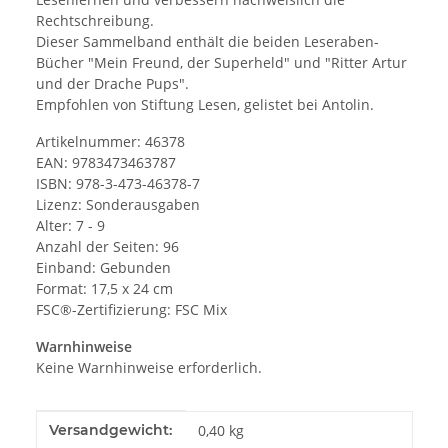
Rechtschreibung.
Dieser Sammelband enthält die beiden Leseraben-
Bücher "Mein Freund, der Superheld" und "Ritter Artur
und der Drache Pups".
Empfohlen von Stiftung Lesen, gelistet bei Antolin.
Artikelnummer: 46378
EAN: 9783473463787
ISBN: 978-3-473-46378-7
Lizenz: Sonderausgaben
Alter: 7 - 9
Anzahl der Seiten: 96
Einband: Gebunden
Format: 17,5 x 24 cm
FSC®-Zertifizierung: FSC Mix
Warnhinweise
Keine Warnhinweise erforderlich.
Produkteigenschaft
Wert
Versandgewicht:
0,40 kg