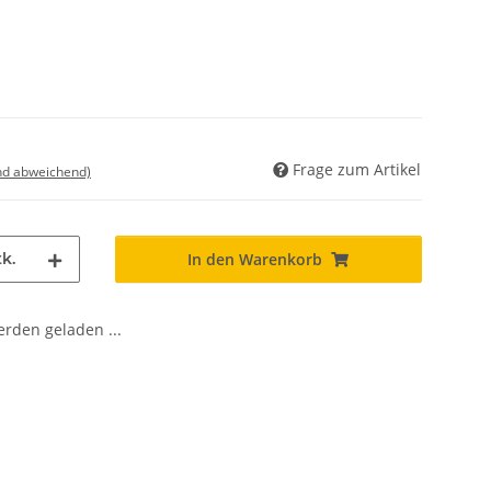
Frage zum Artikel
nd abweichend)
k.
In den Warenkorb
den geladen ...