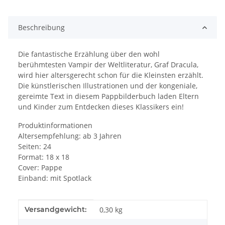
Loading...
Beschreibung
Die fantastische Erzählung über den wohl
berühmtesten Vampir der Weltliteratur, Graf Dracula,
wird hier altersgerecht schon für die Kleinsten erzählt.
Die künstlerischen Illustrationen und der kongeniale,
gereimte Text in diesem Pappbilderbuch laden Eltern
und Kinder zum Entdecken dieses Klassikers ein!
Produktinformationen
Altersempfehlung: ab 3 Jahren
Seiten: 24
Format: 18 x 18
Cover: Pappe
Einband: mit Spotlack
Produkteigenschaft
Wert
Versandgewicht:
0,30 kg