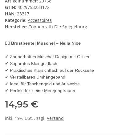
Artikelnummer:
20768
GTIN:
4029753233172
HAN:
23317
Kategorie:
Accessoires
Hersteller:
Coppenrath Die Spiegelburg
🧜‍♀️ Brustbeutel Muschel – Nella Nixe
✔ Zauberhaftes Muschel-Design mit Glitzer
✔ Separates Kleingeldfach
✔ Praktisches Klarsichtfach auf der Rückseite
✔ Verstellbares Umhängeband
✔ Ideal für Taschengeld und Ausweise
✔ Perfekt für kleine Meerjungfrauen
14,95 €
inkl. 19% USt. , zzgl.
Versand