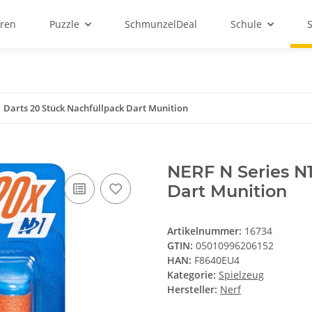
ren
Puzzle
SchmunzelDeal
Schule
 Darts 20 Stück Nachfüllpack Dart Munition
NERF N Series N1
Dart Munition
Artikelnummer:
16734
GTIN:
05010996206152
HAN:
F8640EU4
Kategorie:
Spielzeug
Hersteller:
Nerf