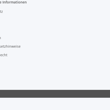
e Informationen
tz
m
setzhinweise
recht