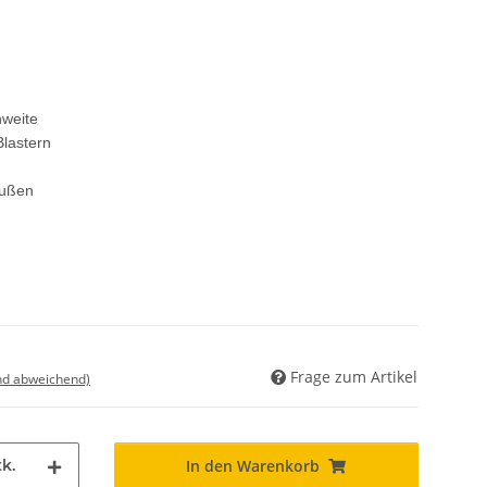
hweite
Blastern
außen
Frage zum Artikel
nd abweichend)
k.
In den Warenkorb