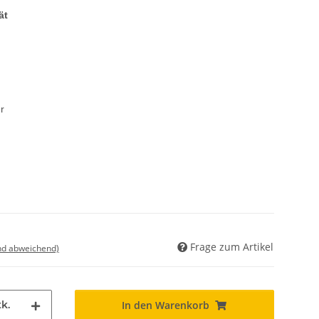
ät
r
Frage zum Artikel
nd abweichend)
k.
In den Warenkorb