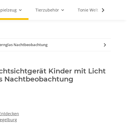
Spielzeug
Tierzubehör
Tonie Welt
Schul
Fernglas Nachtbeobachtung
htsichtgerät Kinder mit Licht
as Nachtbeobachtung
Entdecken
iegelburg