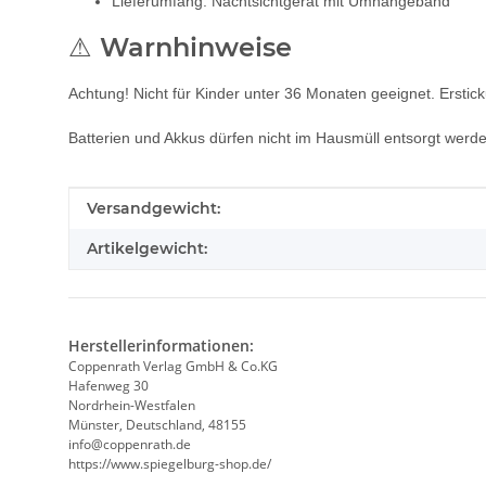
Lieferumfang: Nachtsichtgerät mit Umhängeband
⚠ Warnhinweise
Achtung! Nicht für Kinder unter 36 Monaten geeignet. Erstick
Batterien und Akkus dürfen nicht im Hausmüll entsorgt werde
Produkteigenschaft
Wert
Versandgewicht:
Artikelgewicht:
Herstellerinformationen:
Coppenrath Verlag GmbH & Co.KG
Hafenweg 30
Nordrhein-Westfalen
Münster, Deutschland, 48155
info@coppenrath.de
https://www.spiegelburg-shop.de/