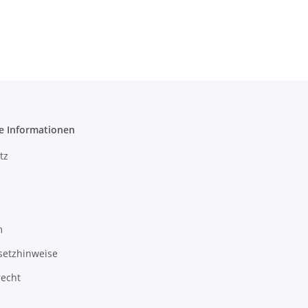
e Informationen
tz
m
setzhinweise
recht