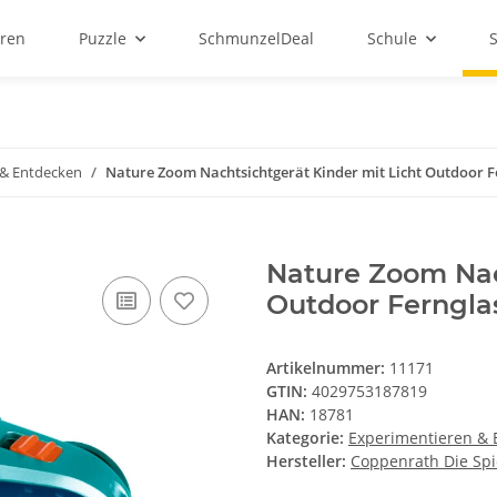
ren
Puzzle
SchmunzelDeal
Schule
 & Entdecken
Nature Zoom Nachtsichtgerät Kinder mit Licht Outdoor 
Nature Zoom Nac
Outdoor Ferngl
Artikelnummer:
11171
GTIN:
4029753187819
HAN:
18781
Kategorie:
Experimentieren & 
Hersteller:
Coppenrath Die Sp