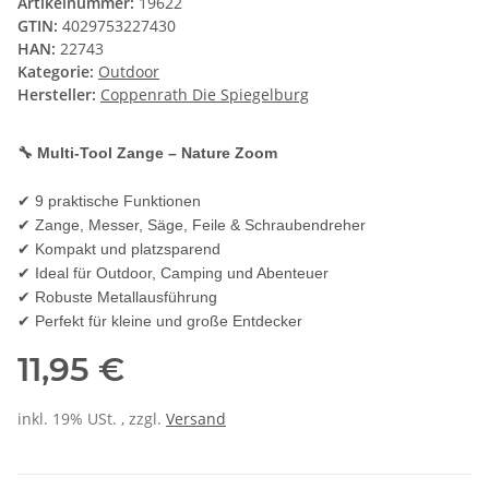
Artikelnummer:
19622
GTIN:
4029753227430
HAN:
22743
Kategorie:
Outdoor
Hersteller:
Coppenrath Die Spiegelburg
🔧 Multi-Tool Zange – Nature Zoom
✔ 9 praktische Funktionen
✔ Zange, Messer, Säge, Feile & Schraubendreher
✔ Kompakt und platzsparend
✔ Ideal für Outdoor, Camping und Abenteuer
✔ Robuste Metallausführung
✔ Perfekt für kleine und große Entdecker
11,95 €
inkl. 19% USt. , zzgl.
Versand