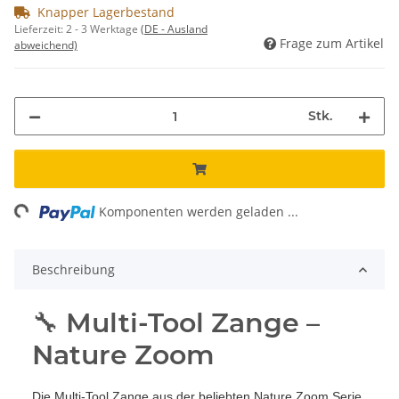
Knapper Lagerbestand
Lieferzeit:
2 - 3 Werktage
(DE - Ausland
Frage zum Artikel
abweichend)
Stk.
ding...
Komponenten werden geladen ...
Beschreibung
🔧 Multi-Tool Zange –
Nature Zoom
Die Multi-Tool Zange aus der beliebten Nature Zoom Serie