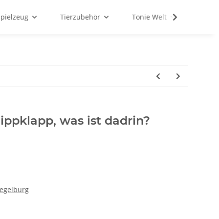
Spielzeug
Tierzubehör
Tonie Welt
Schul
lippklapp, was ist dadrin?
iegelburg