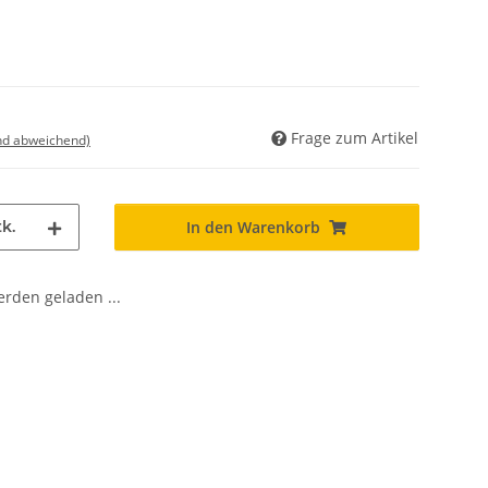
Frage zum Artikel
nd abweichend)
k.
In den Warenkorb
den geladen ...