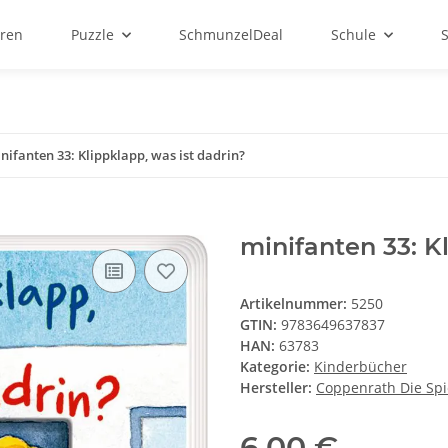
ren
Puzzle
SchmunzelDeal
Schule
nifanten 33: Klippklapp, was ist dadrin?
minifanten 33: K
Artikelnummer:
5250
GTIN:
9783649637837
HAN:
63783
Kategorie:
Kinderbücher
Hersteller:
Coppenrath Die Sp
6,00 €