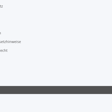
tz
m
setzhinweise
recht