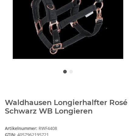
Waldhausen Longierhalfter Rosé
Schwarz WB Longieren
Artikelnummer:
RWF4408
GTIN:
4057962195721