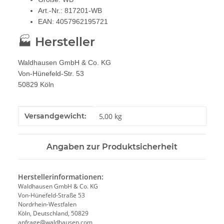
Art.-Nr.: 817201-WB
EAN: 4057962195721
🏭 Hersteller
Waldhausen GmbH & Co. KG
Von-Hünefeld-Str. 53
50829 Köln
Produkteigenschaft
Wert
Versandgewicht:
5,00 kg
Angaben zur Produktsicherheit
Herstellerinformationen:
Waldhausen GmbH & Co. KG
Von-Hünefeld-Straße 53
Nordrhein-Westfalen
Köln, Deutschland, 50829
anfrage@waldhausen.com