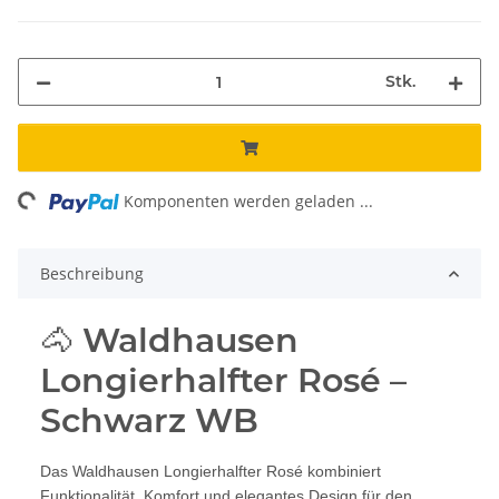
Stk.
ng...
Komponenten werden geladen ...
Beschreibung
🐴 Waldhausen
Longierhalfter Rosé –
Schwarz WB
Das Waldhausen Longierhalfter Rosé kombiniert
Funktionalität, Komfort und elegantes Design für den