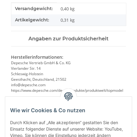
Produkteigenschaft
Wert
Versandgewicht:
0,40 kg
Artikelgewicht:
0,31
kg
Angaben zur Produktsicherheit
Herstellerinformationen:
Depesche Vertrieb GmbH & Co. KG
Vierlander Str. 14
Schleswig-Holstein
Geesthacht, Deutschland, 21502
info@depesche.com
https://www.depesche.com/de-de/produkte/produktwelt/topmodel
Wie wir Cookies & Co nutzen
Durch Klicken auf „Alle akzeptieren“ gestatten Sie den
Einsatz folgender Dienste auf unserer Website: YouTube,
Vimeo. Sie können die Einstellung jederzeit ändern