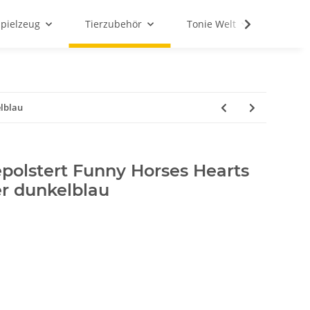
Spielzeug
Tierzubehör
Tonie Welt
Schul
elblau
epolstert Funny Horses Hearts
r dunkelblau