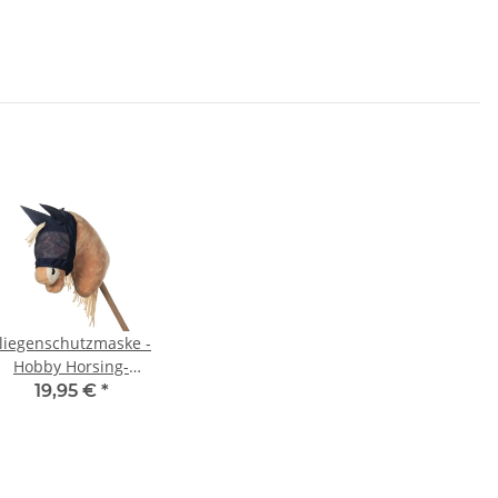
liegenschutzmaske -
Hobby Horsing-
dunkelblau
19,95 €
*