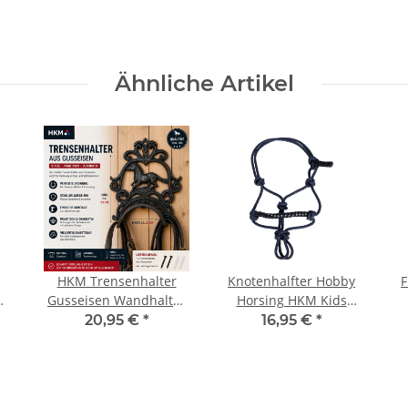
Ähnliche Artikel
HKM Trensenhalter
Knotenhalfter Hobby
F
Gusseisen Wandhalter
Horsing HKM Kids
Trense Zaumhalter
Steckenpferd Halfter
20,95 €
*
16,95 €
*
ni
Sattelkammer
dunkelblau