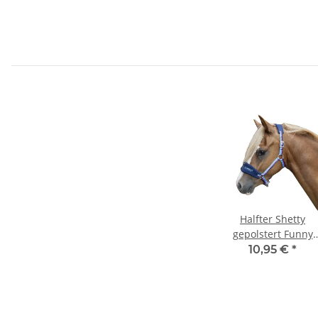
Halfter Shetty
gepolstert Funny
Horses HKM
10,95 €
*
dunkelblau pink Mi
Shetty Halfter