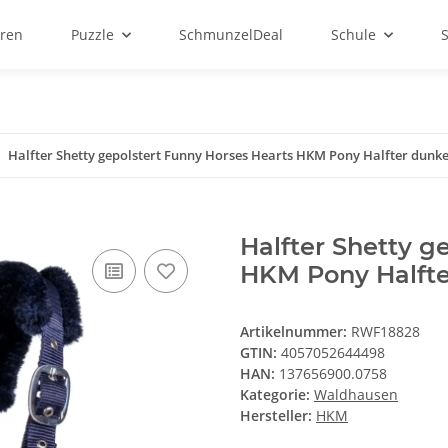
ren
Puzzle
SchmunzelDeal
Schule
Halfter Shetty gepolstert Funny Horses Hearts HKM Pony Halfter dunk
Halfter Shetty g
HKM Pony Halfte
Artikelnummer:
RWF18828
GTIN:
4057052644498
HAN:
137656900.0758
Kategorie:
Waldhausen
Hersteller:
HKM