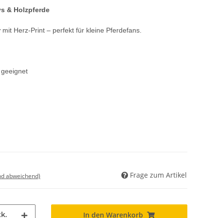
tys & Holzpferde
r
mit Herz-Print – perfekt für kleine Pferdefans.
 geeignet
Frage zum Artikel
nd abweichend)
k.
In den Warenkorb