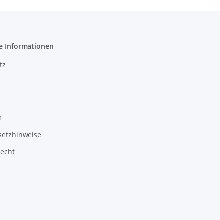
e Informationen
tz
m
setzhinweise
recht